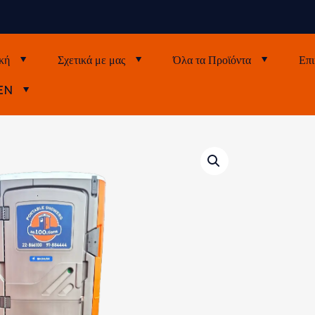
κή
Σχετικά με μας
Όλα τα Προϊόντα
Επι
EN