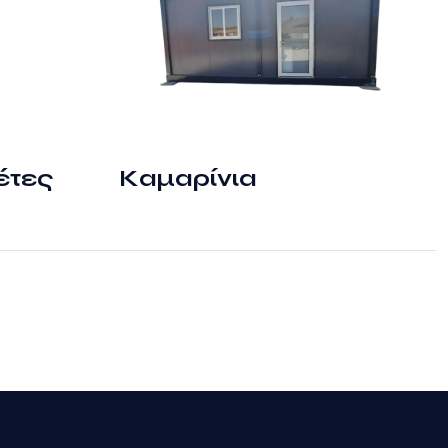
έτες
Καμαρίνια