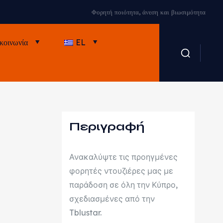
Φορητή ποιότητα, άνεση και βιωσιμότητα
κοινωνία
EL
Περιγραφή
Ανακαλύψτε τις προηγμένες
φορητές ντουζιέρες μας με
παράδοση σε όλη την Κύπρο,
σχεδιασμένες από την
Tblustar.