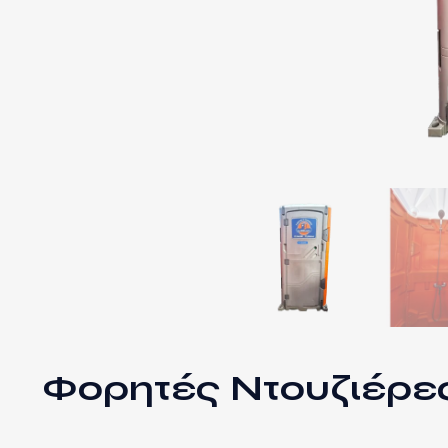
Φορητές Ντουζιέρε