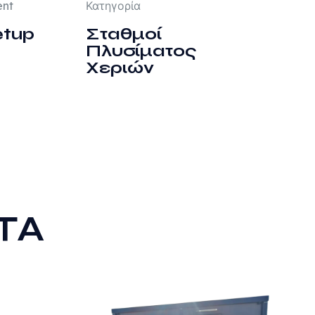
ent
Κατηγορία
etup
Σταθμοί
Πλυσίματος
Χεριών
ΤΑ