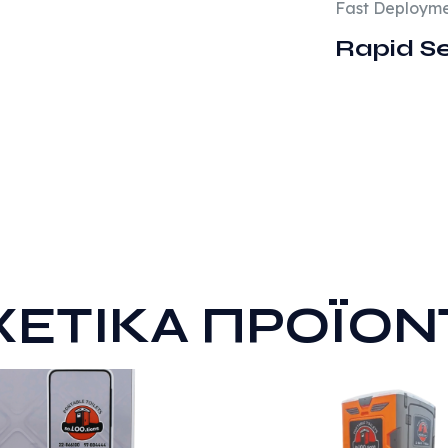
Fast Deploym
Rapid S
ΧΕΤΙΚΆ ΠΡΟΪΌΝ