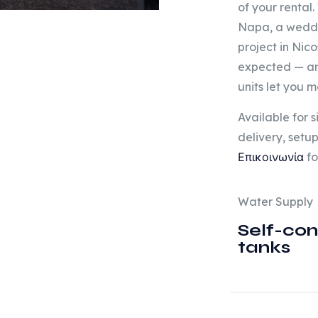
of your rental.
Napa, a weddin
project in Nico
expected — and
units let you 
Available for s
delivery, setu
Επικοινωνία
fo
Water Supply
Self-co
tanks