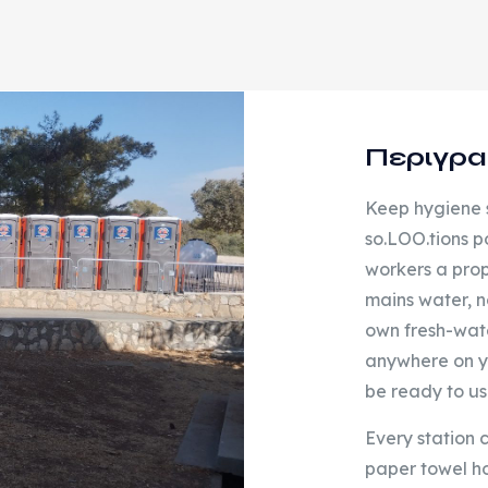
Περιγρ
Keep hygiene s
so.LOO.tions p
workers a prop
mains water, no
own fresh-wate
anywhere on yo
be ready to us
Every station
paper towel ho