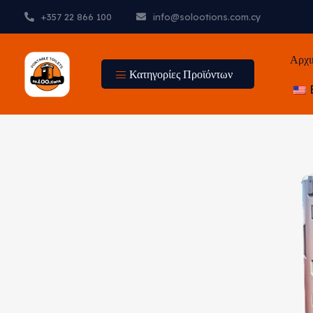
+357 22 866 100
info@solootions.com.cy
Αρχι
Κατηγορίες Προϊόντων